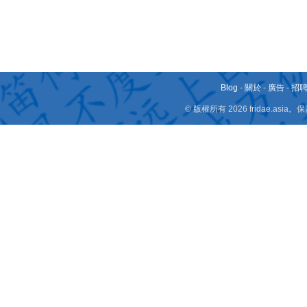
Blog
-
關於
-
廣告
-
招
© 版權所有 2026 fridae.a