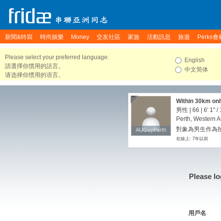
新聞&特寫
時尚娛樂
Money
交友社區
家族
活動訊息
旅遊
Perks會
Please select your preferred language.
English
請選擇你慣用的語言。
中文简体
请选择你惯用的语言。
Within 30km onl
男性 | 66 |
6' 1"
/
Perth, Western Au
對象為男生作為拍
AUGuyPerth
AUGuyPerth
在線上: 7年以前
Please lo
用戶名