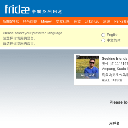
新聞&特寫
時尚娛樂
Money
交友社區
家族
活動訊息
旅遊
Perks會
Please select your preferred language.
English
請選擇你慣用的語言。
中文简体
请选择你惯用的语言。
Seeking friends
男性 |
5' 11"
/
167
Ampang, Kuala 
對象為男生作為朋
Alex_WM
Alex_WM
在線上: 11年以前
Please lo
用戶名