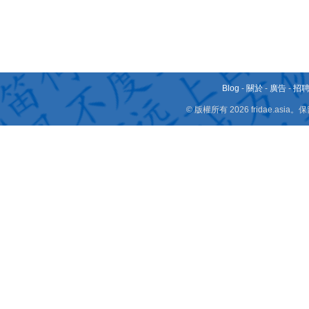
Blog
-
關於
-
廣告
-
招
© 版權所有 2026 fridae.a