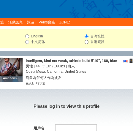
家族
活動訊息
旅遊
Perks會籍
ZONE:
English
台灣繁體
中文简体
香港繁體
Intelligent, kind not weak, athletic build 5'10", 160, blue
eyes, brown hair
男性 | 44 |
5' 10"
/
160lbs
| 白人
Costa Mesa, California, United States
對象為任何人作為波友
Amazon69
Amazon69
在線上: 9年以前
Please log in to view this profile
用戶名