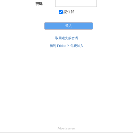
密碼
記住我
取回遺失的密碼
初到 Fridae？ 免費加入
Advertisement