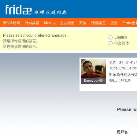
新聞&特寫
時尚娛樂
Money
交友社區
家族
活動訊息
旅遊
Perks會
Please select your preferred language.
English
請選擇你慣用的語言。
中文简体
请选择你惯用的语言。
男性 | 32 |
5' 4"
/
Yuba City, Califo
對象為任何人作
Bennyboy69
Bennyboy69
在線上: 11年以前
Please lo
用戶名