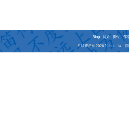
Blog
-
關於
-
廣告
-
招
© 版權所有 2026 fridae.a