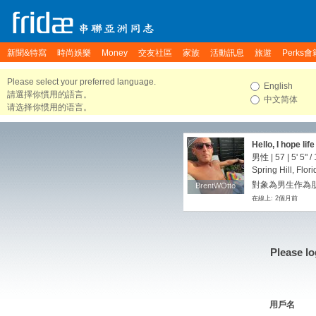
新聞&特寫
時尚娛樂
Money
交友社區
家族
活動訊息
旅遊
Perks會
Please select your preferred language.
English
請選擇你慣用的語言。
中文简体
请选择你惯用的语言。
Hello, I hope lif
男性 | 57 |
5' 5"
/
Spring Hill, Flor
對象為男生作為朋
BrentWOtto
BrentWOtto
在線上: 2個月前
Please lo
用戶名