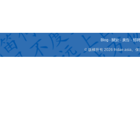
Blog
-
關於
-
廣告
-
招
© 版權所有 2026 fridae.a