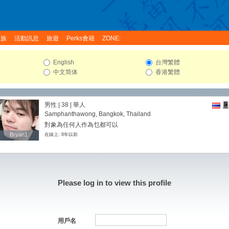
家族
活動訊息
旅遊
Perks會籍
ZONE:
English
台灣繁體
中文简体
香港繁體
男性 | 38 | 華人
Samphanthawong, Bangkok, Thailand
對象為任何人作為乜都可以
Bryan1
Bryan1
在線上: 8年以前
Please log in to view this profile
用戶名