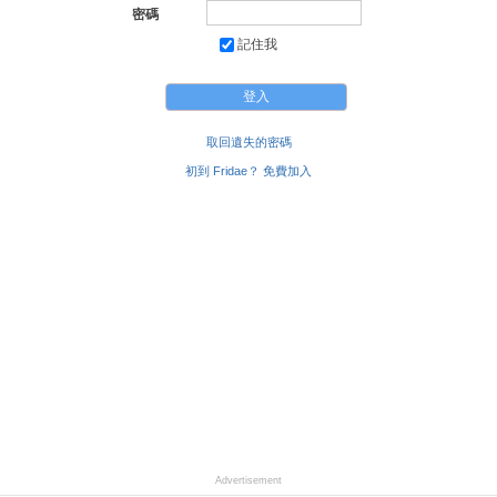
密碼
記住我
取回遺失的密碼
初到 Fridae？ 免費加入
Advertisement