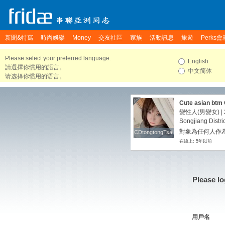
新聞&特寫
時尚娛樂
Money
交友社區
家族
活動訊息
旅遊
Perks會
Please select your preferred language.
English
請選擇你慣用的語言。
中文简体
请选择你惯用的语言。
Cute asian btm
标上海杭州的cd
變性人(男變女) | 2
Songjiang Distri
對象為任何人作
CDtongtongTsai
CDtongtongTsai
在線上: 5年以前
Please lo
用戶名