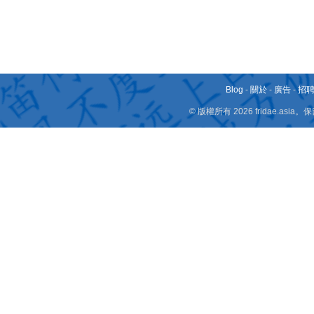
Blog
-
關於
-
廣告
-
招
© 版權所有 2026 fridae.a