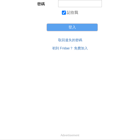
密碼
記住我
取回遺失的密碼
初到 Fridae？ 免費加入
Advertisement