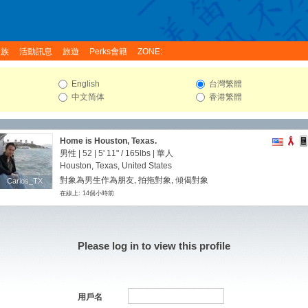
家族
活動訊息
旅遊
Perks會籍
ZONE:
English
台灣繁體
中文简体
香港繁體
Home is Houston, Texas.
男性 | 52 |
5' 11"
/
165lbs
| 華人
Houston, Texas, United States
對象為男生作為朋友, 拍拖對象, 傾偈對象
Carlos_TX
Carlos_TX
在線上: 14個小時前
Please log in to view this profile
用戶名