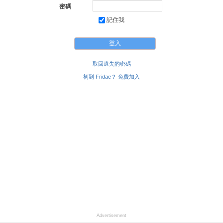
密碼
記住我
取回遺失的密碼
初到 Fridae？ 免費加入
Advertisement