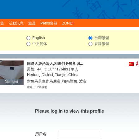
家族
活動訊息
旅遊
Perks會籍
ZONE:
English
台灣繁體
中文简体
香港繁體
同是天涯沦落人,相逢何必曾相识...
男性 | 44 |
5' 10"
/
176lbs
| 華人
Hedong District, Tianjin, China
對象為男生作為朋友, 拍拖對象, 波友
Diomend
Diomend
在線上: 2年以前
Please log in to view this profile
用戶名