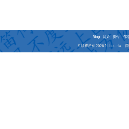
Blog
-
關於
-
廣告
-
招
© 版權所有 2026 fridae.a