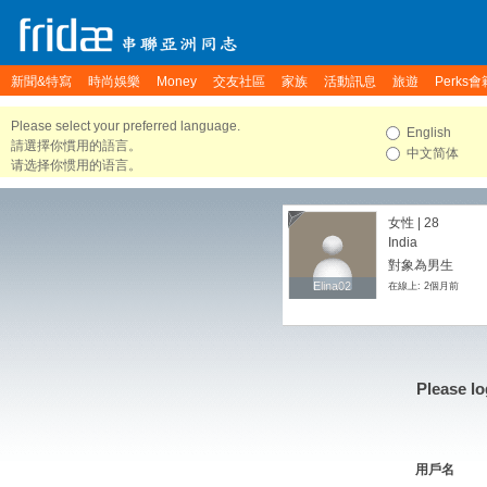
新聞&特寫
時尚娛樂
Money
交友社區
家族
活動訊息
旅遊
Perks會
Please select your preferred language.
English
請選擇你慣用的語言。
中文简体
请选择你惯用的语言。
女性 | 28
India
對象為男生
Elina02
Elina02
在線上: 2個月前
Please lo
用戶名