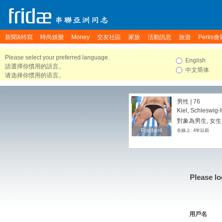
新聞&特寫
時尚娛樂
Money
交友社區
家族
活動訊息
旅遊
Perks會
Please select your preferred language.
English
請選擇你慣用的語言。
中文简体
请选择你惯用的语言。
男性 | 76
Kiel, Schleswig
對象為男生, 女生
Fotofan4
Fotofan4
在線上: 4年以前
Please lo
用戶名