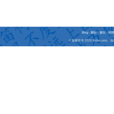
Blog
-
關於
-
廣告
-
招
© 版權所有 2026 fridae.a