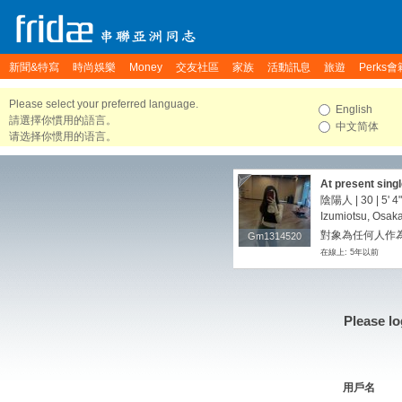
新聞&特寫
時尚娛樂
Money
交友社區
家族
活動訊息
旅遊
Perks會
Please select your preferred language.
English
請選擇你慣用的語言。
中文简体
请选择你惯用的语言。
At present singl
partner
陰陽人 | 30 |
5' 4"
Izumiotsu, Osak
對象為任何人作為
Gm1314520
Gm1314520
在線上: 5年以前
Please lo
用戶名