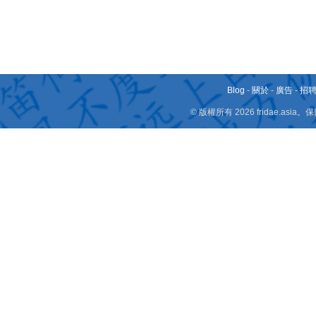
Blog
-
關於
-
廣告
-
招
© 版權所有 2026 fridae.a