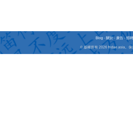
Blog
-
關於
-
廣告
-
招
© 版權所有 2026 fridae.a