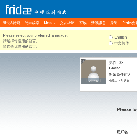
新聞&特寫
時尚娛樂
Money
交友社區
家族
活動訊息
旅遊
Perks會
Please select your preferred language.
English
請選擇你慣用的語言。
中文简体
请选择你惯用的语言。
男性 | 33
Ghana
對象為任何人
Hotkwami
Hotkwami
在線上: 4年以前
Please lo
用戶名