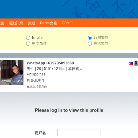
家族
活動訊息
旅遊
Perks會籍
ZONE:
English
台灣繁體
中文简体
香港繁體
WhatsApp +639705853668
男性 | 29 |
5' 6"
/
121lbs
| 菲律賓人
Philippines
對象為男生
Jomarie123456
Jomarie123456
在線上: 2個月前
Please log in to view this profile
用戶名