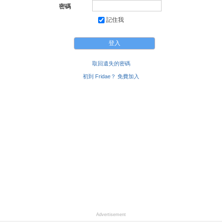
密碼
記住我
取回遺失的密碼
初到 Fridae？ 免費加入
Advertisement