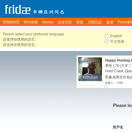
新聞&特寫
時尚娛樂
Money
交友社區
家族
活動訊息
旅遊
Perks會
Please select your preferred language.
English
請選擇你慣用的語言。
中文简体
请选择你惯用的语言。
Happy Hunting t
男性 | 76 |
5' 8"
/
Gold Coast, Quee
對象為男生作為朋友
KITT2599
KITT2599
在線上: 一日前
Please lo
用戶名