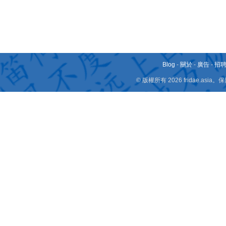
Blog
-
關於
-
廣告
-
招
© 版權所有 2026 fridae.a