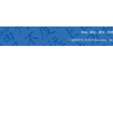
Blog
-
關於
-
廣告
-
招
© 版權所有 2026 fridae.a