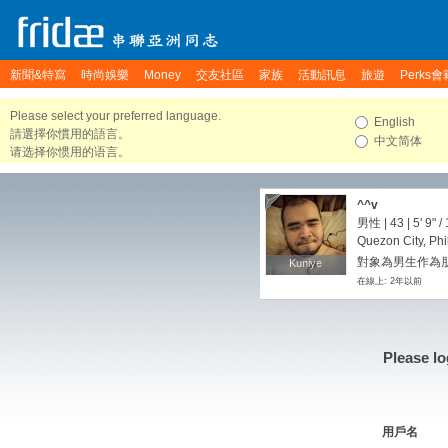
新聞&特寫
時尚娛樂
Money
交友社區
家族
活動訊息
旅遊
Perks會
Please select your preferred language.
English
請選擇你慣用的語言。
中文简体
请选择你惯用的语言。
^^v
男性 | 43 |
5' 9"
/
Quezon City, Phi
對象為男生作為朋
Kuniye
Kuniye
在線上: 2年以前
Please lo
用戶名