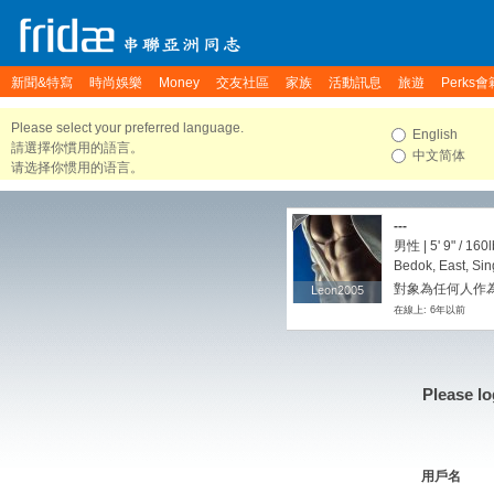
新聞&特寫
時尚娛樂
Money
交友社區
家族
活動訊息
旅遊
Perks會
Please select your preferred language.
English
請選擇你慣用的語言。
中文简体
请选择你惯用的语言。
---
男性 |
5' 9"
/
160l
Bedok, East, Si
對象為任何人作為
Leon2005
Leon2005
在線上: 6年以前
Please lo
用戶名