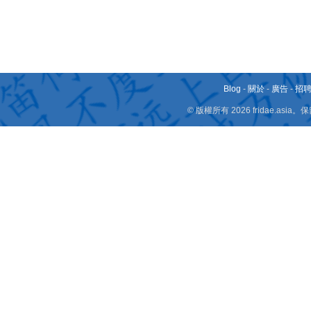
Blog
-
關於
-
廣告
-
招
© 版權所有 2026 fridae.a