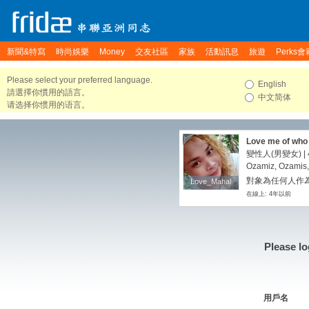
新聞&特寫
時尚娛樂
Money
交友社區
家族
活動訊息
旅遊
Perks會
Please select your preferred language.
English
請選擇你慣用的語言。
中文简体
请选择你惯用的语言。
Love me of who i
變性人(男變女) | 4
Ozamiz, Ozamis,
對象為任何人作
Love_Mahal
Love_Mahal
在線上: 4年以前
Please lo
用戶名