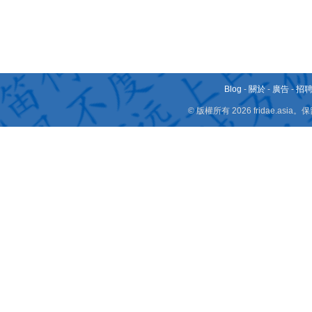
Blog
-
關於
-
廣告
-
招
© 版權所有 2026 fridae.a