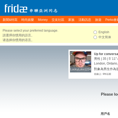
新聞&特寫
時尚娛樂
Money
交友社區
家族
活動訊息
旅遊
Perks會
Please select your preferred language.
English
請選擇你慣用的語言。
中文简体
请选择你惯用的语言。
Up for conversa
男性 | 35 |
5' 11"
London, Ontario
對象為男生作為朋
LuckyLuke1234
LuckyLuke1234
在線上: 9年以前
Please lo
用戶名