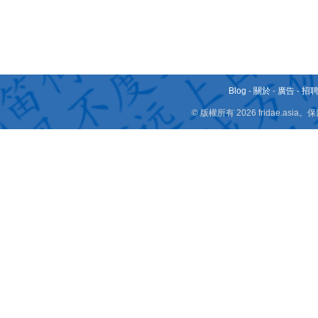
Blog
-
關於
-
廣告
-
招
© 版權所有 2026 fridae.a