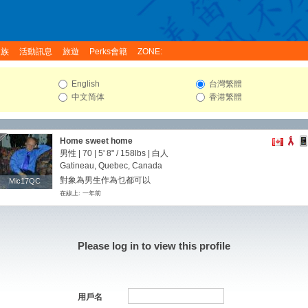
家族
活動訊息
旅遊
Perks會籍
ZONE:
English
台灣繁體
中文简体
香港繁體
Home sweet home
男性 | 70 |
5' 8"
/
158lbs
| 白人
Gatineau, Quebec, Canada
對象為男生作為乜都可以
Mic17QC
Mic17QC
在線上: 一年前
Please log in to view this profile
用戶名