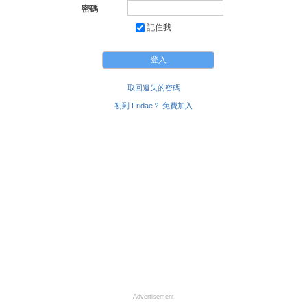
密碼
記住我
取回遺失的密碼
初到 Fridae？ 免費加入
Advertisement