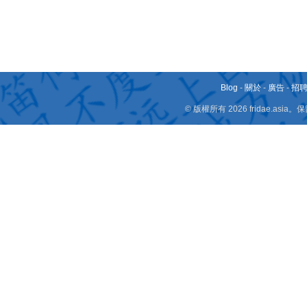
Blog
-
關於
-
廣告
-
招
© 版權所有 2026 fridae.a