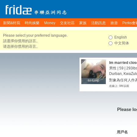
新聞&特寫
時尚娛樂
Money
交友社區
家族
活動訊息
旅遊
Perks會
Please select your preferred language.
English
請選擇你慣用的語言。
中文简体
请选择你惯用的语言。
Im married close
perhaps pic an
男性 | 59 |
293lb
Durban, KwaZulu-
對象為任何人作為
Mrfump
Mrfump
在線上: 9年以前
Please lo
用戶名