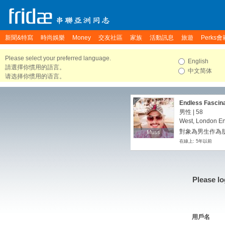
新聞&特寫
時尚娛樂
Money
交友社區
家族
活動訊息
旅遊
Perks會
Please select your preferred language.
English
請選擇你慣用的語言。
中文简体
请选择你惯用的语言。
Endless Fascina
男性 | 58
West, London En
對象為男生作為朋友
Muss
Muss
在線上: 5年以前
Please lo
用戶名