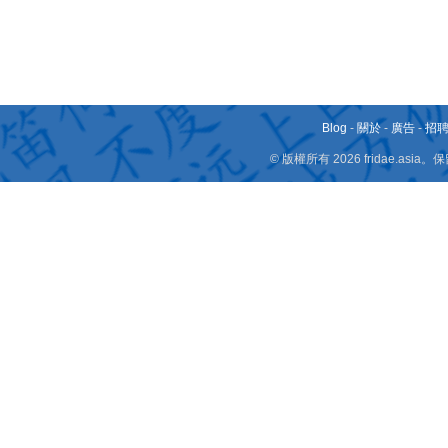
Blog
-
關於
-
廣告
-
招
© 版權所有 2026 fridae.a