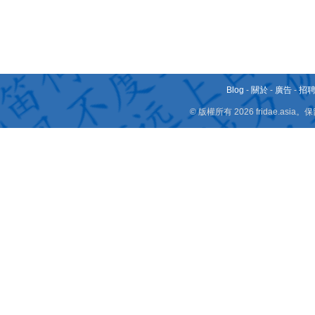
Blog
-
關於
-
廣告
-
招
© 版權所有 2026 fridae.a