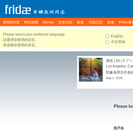
新聞&特寫
時尚娛樂
Money
交友社區
家族
活動訊息
旅遊
Perks會
Please select your preferred language.
English
請選擇你慣用的語言。
中文简体
请选择你惯用的语言。
男性 | 40 |
5' 7"
/
Los Angeles, Cal
對象為男生作為
New_Tenant
New_Tenant
在線上: 5日內
Please lo
用戶名