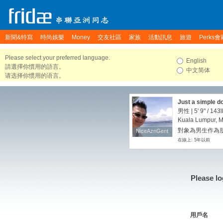
新聞&特寫
時尚娛樂
Money
交友社區
家族
活動訊息
旅遊
Perks會
Please select your preferred language.
English
請選擇你慣用的語言。
中文简体
请选择你惯用的语言。
Just a simple do
男性 |
5' 9"
/
143l
Kuala Lumpur, M
對象為男生作為朋友
NiceAznGent
NiceAznGent
在線上: 5年以前
Please lo
用戶名