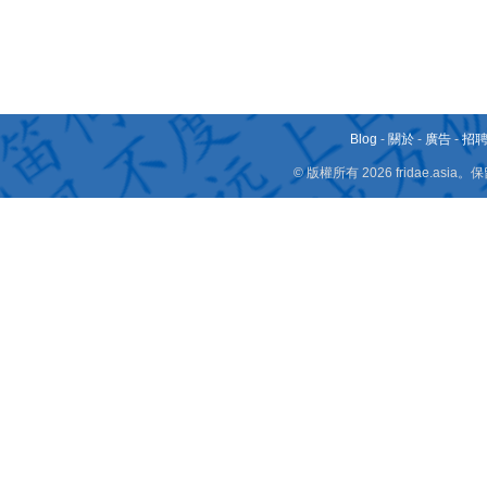
Blog
-
關於
-
廣告
-
招
© 版權所有 2026 fridae.a