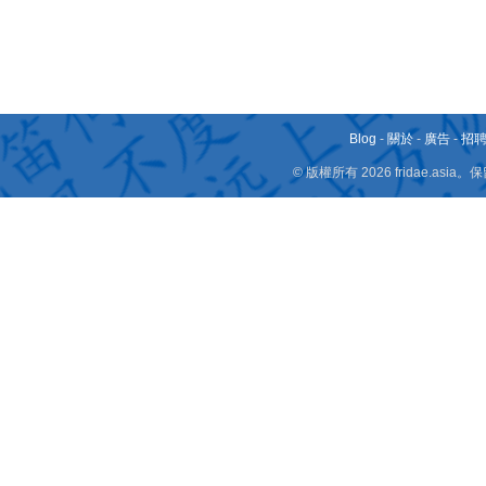
Blog
-
關於
-
廣告
-
招
© 版權所有 2026 fridae.a