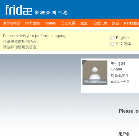
新聞&特寫
時尚娛樂
Money
交友社區
家族
活動訊息
旅遊
Perks會
Please select your preferred language.
English
請選擇你慣用的語言。
中文简体
请选择你惯用的语言。
男性 | 34
Ghana
對象為男生
Obalancewest
Obalancewest
在線上: 一年前
Please lo
用戶名