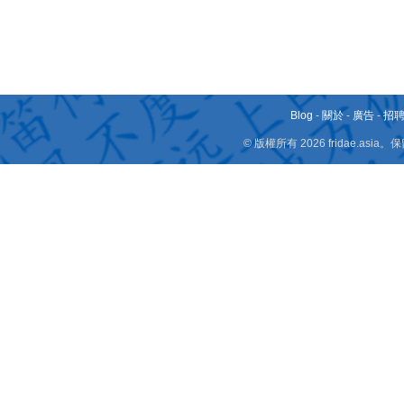
Blog
-
關於
-
廣告
-
招
© 版權所有 2026 fridae.a