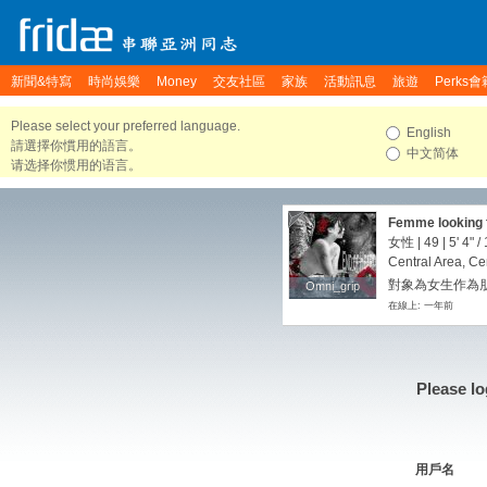
新聞&特寫
時尚娛樂
Money
交友社區
家族
活動訊息
旅遊
Perks會
Please select your preferred language.
English
請選擇你慣用的語言。
中文简体
请选择你惯用的语言。
Femme looking f
女性 | 49 |
5' 4"
/
Central Area, Ce
對象為女生作為朋
Omni_grip
Omni_grip
在線上: 一年前
Please lo
用戶名