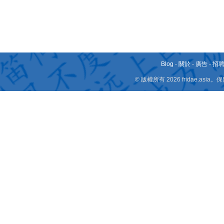
Blog
-
關於
-
廣告
-
招
© 版權所有 2026 fridae.a