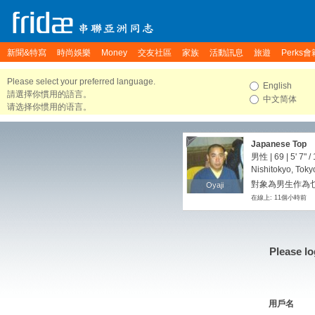
新聞&特寫
時尚娛樂
Money
交友社區
家族
活動訊息
旅遊
Perks會
Please select your preferred language.
English
請選擇你慣用的語言。
中文简体
请选择你惯用的语言。
Japanese Top
男性 | 69 |
5' 7"
/
Nishitokyo, Toky
對象為男生作為
Oyaji
Oyaji
在線上: 11個小時前
Please lo
用戶名