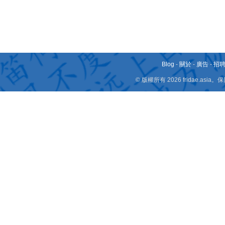
Blog
-
關於
-
廣告
-
招
© 版權所有 2026 fridae.a