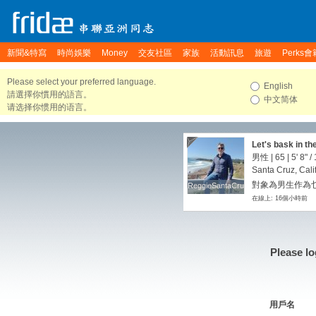
新聞&特寫
時尚娛樂
Money
交友社區
家族
活動訊息
旅遊
Perks會
Please select your preferred language.
English
請選擇你慣用的語言。
中文简体
请选择你惯用的语言。
Let's bask in th
looking for frie
男性 | 65 |
5' 8"
/
guys who are int
Santa Cruz, Cali
some degree, act
對象為男生作為
ReggieSantaCruz
ReggieSantaCruz
California!
在線上: 16個小時前
Please lo
用戶名