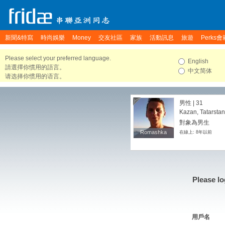
新聞&特寫
時尚娛樂
Money
交友社區
家族
活動訊息
旅遊
Perks會
Please select your preferred language.
English
請選擇你慣用的語言。
中文简体
请选择你惯用的语言。
男性 | 31
Kazan, Tatarstan
對象為男生
Romashka
Romashka
在線上: 8年以前
Please lo
用戶名