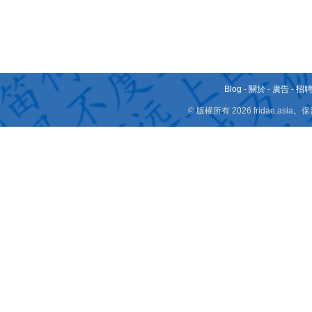
Blog
-
關於
-
廣告
-
招
© 版權所有 2026 fridae.a