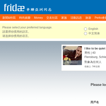
新聞&特寫
時尚娛樂
Money
交友社區
家族
活動訊息
旅遊
Perks會
Please select your preferred language.
English
請選擇你慣用的語言。
中文简体
请选择你惯用的语言。
I like to be qui
said. It is most
男性 | 40
Flensburg, Schl
對象為任何人
Rudi1122
Rudi1122
在線上: 5年以前
Please lo
用戶名