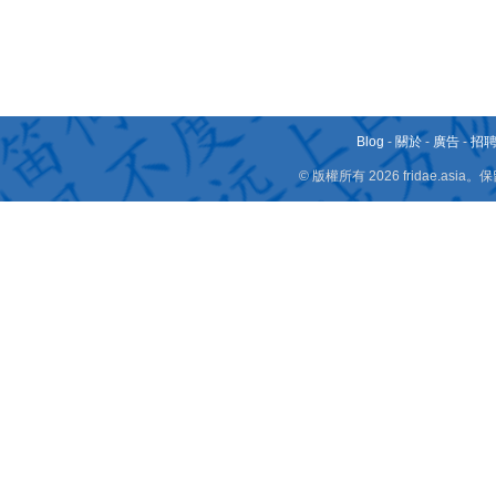
Blog
-
關於
-
廣告
-
招
© 版權所有 2026 fridae.a