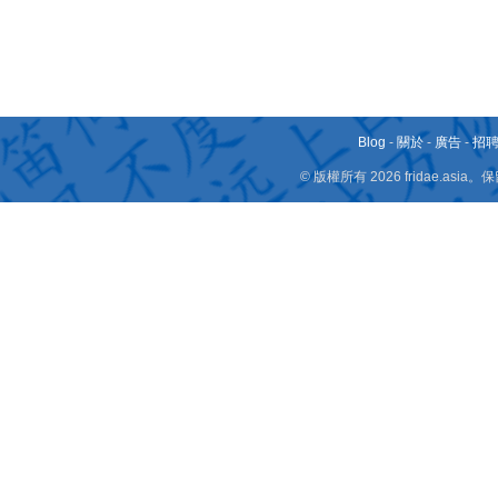
Blog
-
關於
-
廣告
-
招
© 版權所有 2026 fridae.a