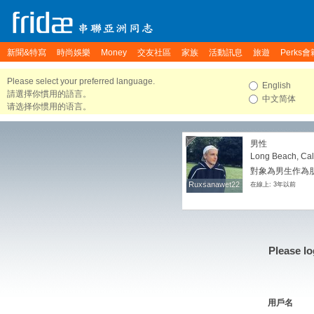
新聞&特寫
時尚娛樂
Money
交友社區
家族
活動訊息
旅遊
Perks會
Please select your preferred language.
English
請選擇你慣用的語言。
中文简体
请选择你惯用的语言。
男性
Long Beach, Cali
對象為男生作為朋友
Ruxsanawet22
Ruxsanawet22
在線上: 3年以前
Please lo
用戶名