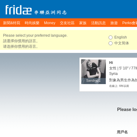
新聞&特寫
時尚娛樂
Money
交友社區
家族
活動訊息
旅遊
Perks會
Please select your preferred language.
English
請選擇你慣用的語言。
中文简体
请选择你惯用的语言。
Hi
女性 |
5' 10"
/
77l
Syria
對象為男生作為拍
Sandra21
Sandra21
在線上: 6年以前
Please lo
用戶名