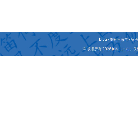
Blog
-
關於
-
廣告
-
招
© 版權所有 2026 fridae.a