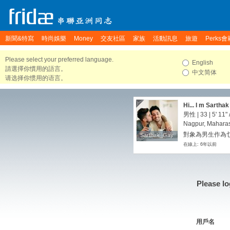
新聞&特寫
時尚娛樂
Money
交友社區
家族
活動訊息
旅遊
Perks會
Please select your preferred language.
English
請選擇你慣用的語言。
中文简体
请选择你惯用的语言。
Hi... I m Sarth
男性 | 33 |
5' 11"
Nagpur, Maharas
對象為男生作為
Sarthak_Gay
Sarthak_Gay
在線上: 6年以前
Please lo
用戶名