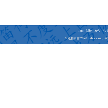
Blog
-
關於
-
廣告
-
招
© 版權所有 2026 fridae.a