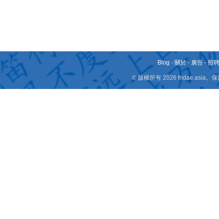
Blog
-
關於
-
廣告
-
招
© 版權所有 2026 fridae.a