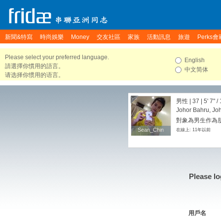
新聞&特寫
時尚娛樂
Money
交友社區
家族
活動訊息
旅遊
Perks會
Please select your preferred language.
English
請選擇你慣用的語言。
中文简体
请选择你惯用的语言。
男性 | 37 |
5' 7"
/
Johor Bahru, Joh
對象為男生作為朋
Sean_Chin
Sean_Chin
在線上: 11年以前
Please lo
用戶名