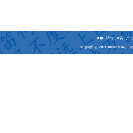
Blog
-
關於
-
廣告
-
招
© 版權所有 2026 fridae.a