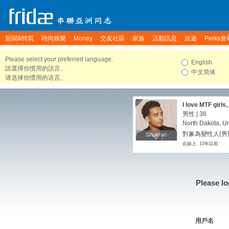
新聞&特寫
時尚娛樂
Money
交友社區
家族
活動訊息
旅遊
Perks會
Please select your preferred language.
English
請選擇你慣用的語言。
中文简体
请选择你惯用的语言。
I love MTF girls
男性 | 38
North Dakota, Un
對象為變性人(男變
Shukran
Shukran
在線上: 10年以前
Please lo
用戶名