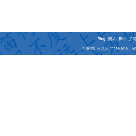
Blog
-
關於
-
廣告
-
招
© 版權所有 2026 fridae.a