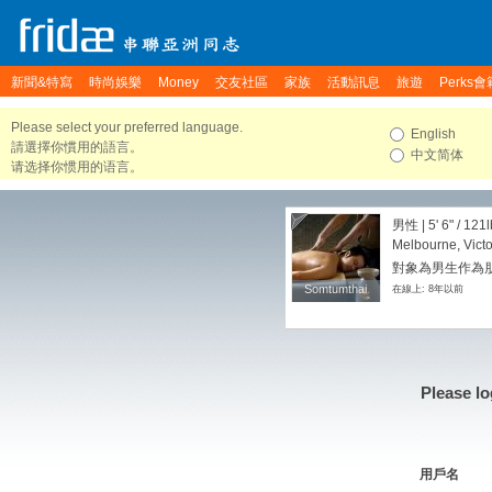
新聞&特寫
時尚娛樂
Money
交友社區
家族
活動訊息
旅遊
Perks會
Please select your preferred language.
English
請選擇你慣用的語言。
中文简体
请选择你惯用的语言。
男性 |
5' 6"
/
121l
Melbourne, Victor
對象為男生作為朋友
Somtumthai
Somtumthai
在線上: 8年以前
Please lo
用戶名