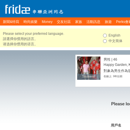
新聞&特寫
時尚娛樂
Money
交友社區
家族
活動訊息
旅遊
Perks會
Please select your preferred language.
English
請選擇你慣用的語言。
中文简体
请选择你惯用的语言。
男性 | 46
Happy Garden, K
對象為男生作為朋友
Soulvenir
Soulvenir
在線上: 9年以前
Please lo
用戶名