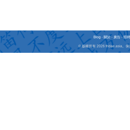
Blog
-
關於
-
廣告
-
招
© 版權所有 2026 fridae.a