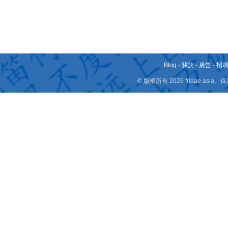
Blog
-
關於
-
廣告
-
招
© 版權所有 2026 fridae.a