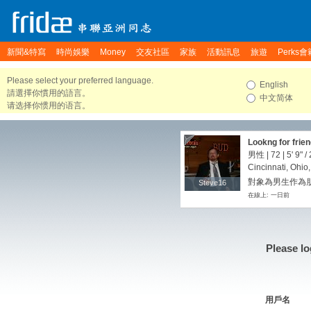
新聞&特寫
時尚娛樂
Money
交友社區
家族
活動訊息
旅遊
Perks會
Please select your preferred language.
English
請選擇你慣用的語言。
中文简体
请选择你惯用的语言。
Lookng for frie
男性 | 72 |
5' 9"
/
Cincinnati, Ohio
對象為男生作為朋
Steve16
Steve16
在線上: 一日前
Please lo
用戶名