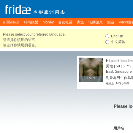
新聞&特寫
時尚娛樂
Money
交友社區
家族
活動訊息
旅遊
Perks會
Please select your preferred language.
English
請選擇你慣用的語言。
中文简体
请选择你惯用的语言。
Hi, seek local m
男性 | 58 |
5' 7"
/
East, Singapore
對象為男生作為朋
TM69
TM69
在線上: 14個小時前
Please lo
用戶名