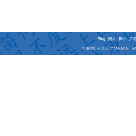
Blog
-
關於
-
廣告
-
招
© 版權所有 2026 fridae.a