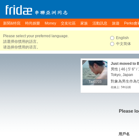
新聞&特寫
時尚娛樂
Money
交友社區
家族
活動訊息
旅遊
Perks會
Please select your preferred language.
English
請選擇你慣用的語言。
中文简体
请选择你惯用的语言。
Just moved to B
男性 | 46 |
5' 6"
/
Tokyo, Japan
對象為男生作為
Tad0703
Tad0703
在線上: 5年以前
Please lo
用戶名