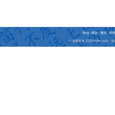
Blog
-
關於
-
廣告
-
招
© 版權所有 2026 fridae.a