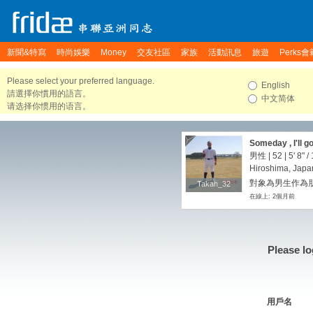
新聞&特寫
時尚娛樂
Money
交友社區
家族
活動訊息
旅遊
Perks會
Please select your preferred language.
English
請選擇你慣用的語言。
中文简体
请选择你惯用的语言。
Someday , I'll 
男性 | 52 |
5' 8"
/
Hiroshima, Japa
對象為男生作為朋
Takah_32
Takah_32
在線上: 2個月前
Please lo
用戶名