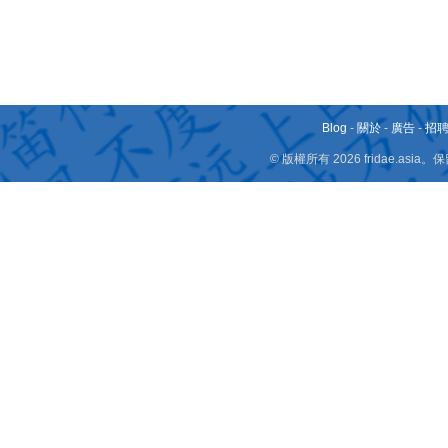
Blog
-
關於
-
廣告
-
招
© 版權所有 2026 fridae.a