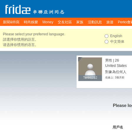
新聞&特寫
時尚娛樂
Money
交友社區
家族
活動訊息
旅遊
Perks會
Please select your preferred language.
English
請選擇你慣用的語言。
中文简体
请选择你惯用的语言。
男性 | 26
United States
對象為任何人
Terbi1212
Terbi1212
在線上: 2個月前
Please lo
用戶名