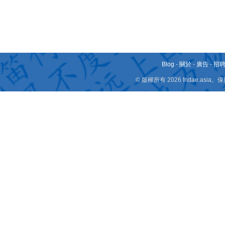
Blog
-
關於
-
廣告
-
招
© 版權所有 2026 fridae.a