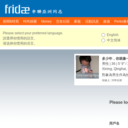
新聞&特寫
時尚娛樂
Money
交友社區
家族
活動訊息
旅遊
Perks會
Please select your preferred language.
English
請選擇你慣用的語言。
中文简体
请选择你惯用的语言。
多少年，你就像
的倩影却悄悄地留
男性 | 36 |
5' 9"
/
Xining, Qinghai,
對象為男生作為
Teresatengofguyu
Teresatengofguyu
在線上: 10年以前
Please lo
用戶名