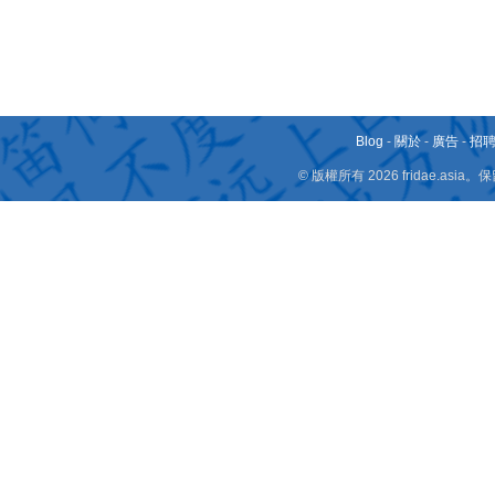
Blog
-
關於
-
廣告
-
招
© 版權所有 2026 fridae.a