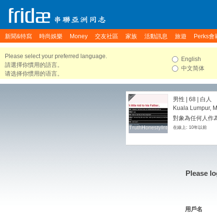
新聞&特寫
時尚娛樂
Money
交友社區
家族
活動訊息
旅遊
Perks會
Please select your preferred language.
English
請選擇你慣用的語言。
中文简体
请选择你惯用的语言。
男性 | 68 | 白人
Kuala Lumpur, M
對象為任何人作
TruthHonestyIntegrity
TruthHonestyIntegrity
在線上: 10年以前
Please lo
用戶名