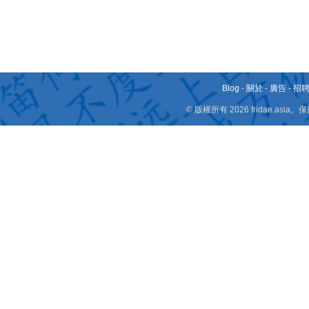
Blog
-
關於
-
廣告
-
招
© 版權所有 2026 fridae.a