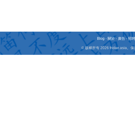
Blog
-
關於
-
廣告
-
招
© 版權所有 2026 fridae.a