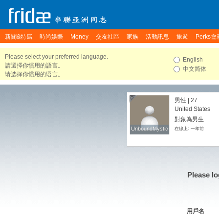
新聞&特寫
時尚娛樂
Money
交友社區
家族
活動訊息
旅遊
Perks會
Please select your preferred language.
English
請選擇你慣用的語言。
中文简体
请选择你惯用的语言。
男性 | 27
United States
對象為男生
UnboundMystic
UnboundMystic
在線上: 一年前
Please lo
用戶名