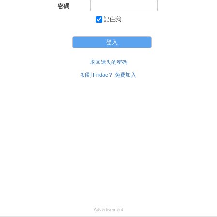
密碼
記住我
取回遺失的密碼
初到 Fridae？ 免費加入
Advertisement