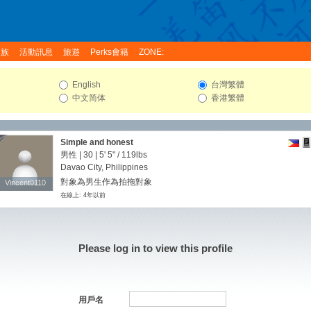
家族
活動訊息
旅遊
Perks會籍
ZONE:
English
台灣繁體
中文简体
香港繁體
Simple and honest
男性 | 30 |
5' 5"
/
119lbs
Davao City, Philippines
對象為男生作為拍拖對象
Vincent0110
Vincent0110
在線上: 4年以前
Please log in to view this profile
用戶名