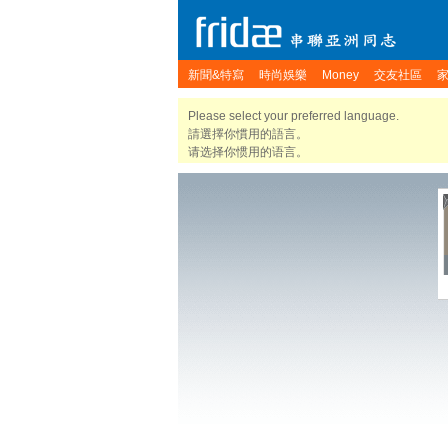
新聞&特寫
時尚娛樂
Money
交友社區
Please select your preferred language.
請選擇你慣用的語言。
请选择你惯用的语言。