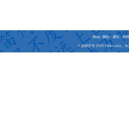
Blog
-
關於
-
廣告
-
招
© 版權所有 2026 fridae.a