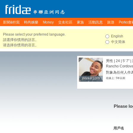
新聞&特寫
時尚娛樂
Money
交友社區
家族
活動訊息
旅遊
Perks會
Please select your preferred language.
English
請選擇你慣用的語言。
中文简体
请选择你惯用的语言。
男性 | 24 |
5' 7"
|
Rancho Cordova, 
對象為任何人作為
Worker1009
Worker1009
在線上: 5年以前
Please lo
用戶名