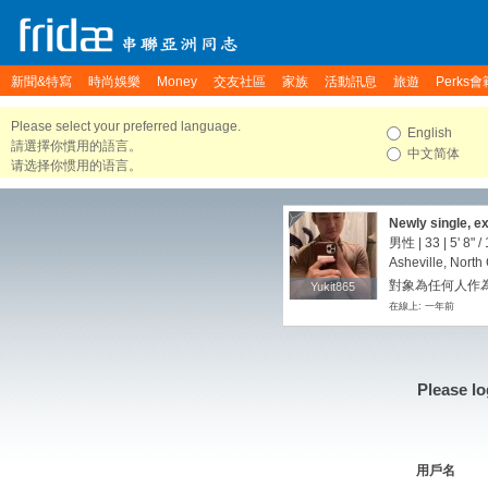
新聞&特寫
時尚娛樂
Money
交友社區
家族
活動訊息
旅遊
Perks會
Please select your preferred language.
English
請選擇你慣用的語言。
中文简体
请选择你惯用的语言。
Newly single, ex
男性 | 33 |
5' 8"
/
Asheville, North
對象為任何人作為
Yukit865
Yukit865
在線上: 一年前
Please lo
用戶名