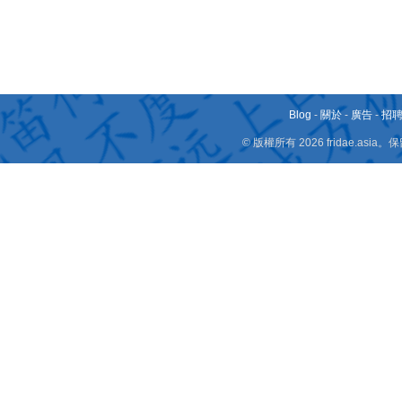
Blog
-
關於
-
廣告
-
招
© 版權所有 2026 fridae.a