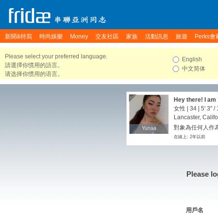
新聞&特寫
時尚娛樂
Money
交友社區
家族
活動訊息
旅遊
Perks會
Please select your preferred language.
English
請選擇你慣用的語言。
中文简体
请选择你惯用的语言。
Hey there! I am 
I am seeking a f
女性 | 34 |
5' 3"
/
here since I was
Lancaster, Califo
newbie on this a
對象為任何人作為
Yunaa
Yunaa
instagram @yu
在線上: 2年以前
Please lo
用戶名