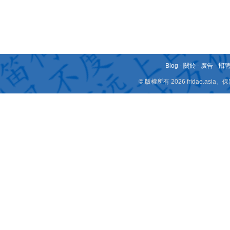
Blog
-
關於
-
廣告
-
招
© 版權所有 2026 fridae.a