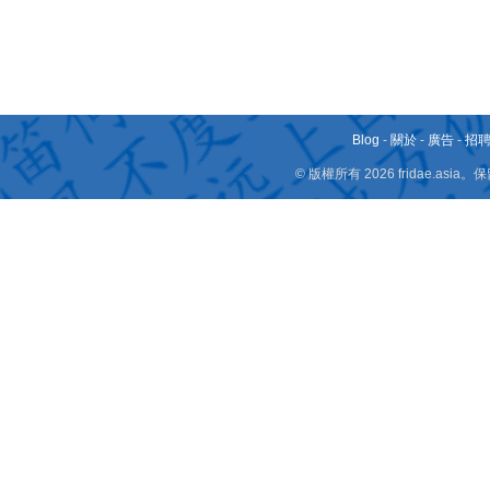
Blog
-
關於
-
廣告
-
招
© 版權所有 2026 fridae.a