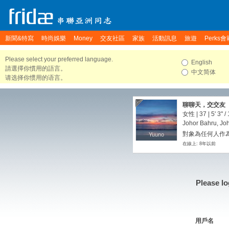
新聞&特寫
時尚娛樂
Money
交友社區
家族
活動訊息
旅遊
Perks會
Please select your preferred language.
English
請選擇你慣用的語言。
中文简体
请选择你惯用的语言。
聊聊天，交交友
女性 | 37 |
5' 3"
/
Johor Bahru, Joh
對象為任何人作為
Yuuno
Yuuno
在線上: 8年以前
Please lo
用戶名